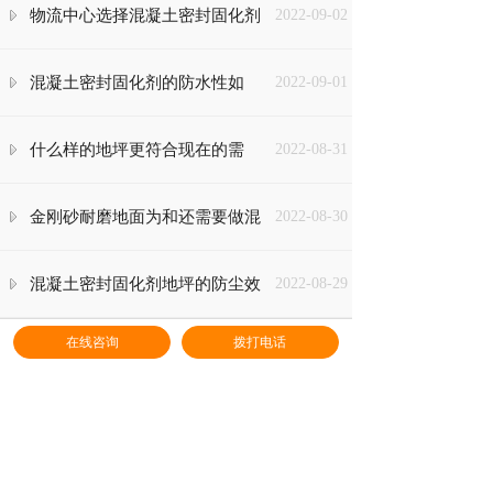
的方法是什么？
物流中心选择混凝土密封固化剂
2022-09-02
地坪有哪些优势？
混凝土密封固化剂的防水性如
2022-09-01
何？
什么样的地坪更符合现在的需
2022-08-31
求？
金刚砂耐磨地面为和还需要做混
2022-08-30
凝土密封固化剂呢？
混凝土密封固化剂地坪的防尘效
2022-08-29
在线咨询
拨打电话
果怎么样？
混凝土自身的多孔性怎么处理
2022-08-26
呢？
停车场地面不耐磨应该怎么处
2022-08-24
理？