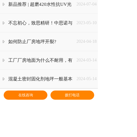
新品推荐 | 超磨420水性抗UV光
2024-07-04
固化全屏蔽纳米隔热漆
不忘初心，致思精研！中思诺与
2023-05-10
厦门大学深度战略签约合作
如何防止厂房地坪开裂?
2024-04-18
工厂厂房地面为什么不耐用，有
2024-03-14
哪些原因产生的？
混凝土密封固化剂地坪一般基本
2024-05-14
在线咨询
拨打电话
养护有哪些？
固化地坪能够承受物流仓库中心
2024-06-16
的重压吗？
什么样的车间才能改善地面油
2022-09-07
污？