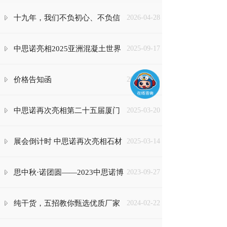
十九年，我们不负初心、不负信
2026-04-28
任~
中思诺亮相2025亚洲混凝土世界
2025-09-17
博览会，以创新材料引领行业新
价格告知函
2025-01-01
风向
中思诺再次亮相第二十五届厦门
2025-03-20
石材展，创新石材防护清洗方案
展会倒计时 中思诺再次亮相石材
2025-03-14
引行业瞩目
展呈现精彩亮点
思中秋·诺团圆——2023中思诺博
2023-09-27
饼晚宴圆满举办
纯干货，五招教你甄选优质厂家
2024-02-22